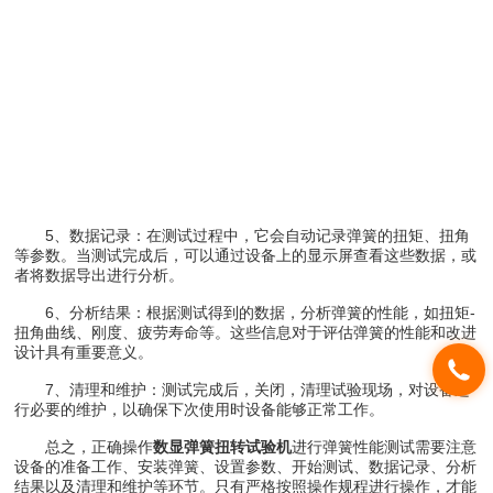
5、数据记录：在测试过程中，它会自动记录弹簧的扭矩、扭角
等参数。当测试完成后，可以通过设备上的显示屏查看这些数据，或
者将数据导出进行分析。
6、分析结果：根据测试得到的数据，分析弹簧的性能，如扭矩-
扭角曲线、刚度、疲劳寿命等。这些信息对于评估弹簧的性能和改进
设计具有重要意义。
7、清理和维护：测试完成后，关闭，清理试验现场，对设备进
行必要的维护，以确保下次使用时设备能够正常工作。
总之，正确操作
数显弹簧扭转试验机
进行弹簧性能测试需要注意
设备的准备工作、安装弹簧、设置参数、开始测试、数据记录、分析
结果以及清理和维护等环节。只有严格按照操作规程进行操作，才能