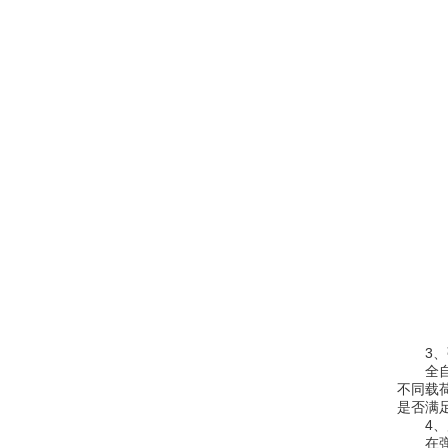
3、弹
全自动
不同载
是否满
4、质
在弹簧